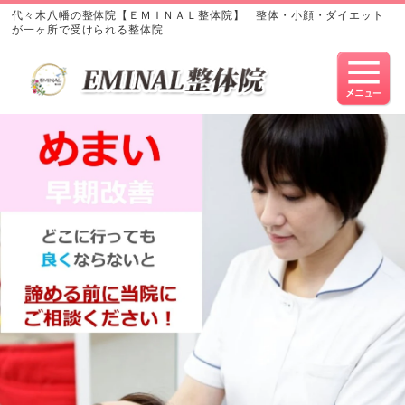
代々木八幡の整体院【ＥＭＩＮＡＬ整体院】 整体・小顔・ダイエット
が一ヶ所で受けられる整体院